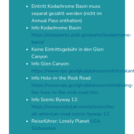
Eintritt Kodachrome Basin muss
separat gezahlt werden (nicht im
Annual Pass enthalten)
Info Kodachrome Basin:
https://stateparks.utah.gov/parks/kodachrome-
basin/
Keine Eintrittsgebühr in den Glen
Canyon
Info Glen Canyon:
https://www.nps.gov/glca/planyourvisit/escalan
Info Hole-in-the Rock Road:
https://www.nps.gov/glca/planyourvisit/driving-
the-hole-in-the-rock-road.htm
Info Scenic Byway 12:
https://www.visitutah.com/articles/the-
all-american-road-scenic-byway-12
Reiseführer: Lonely Planet
USA
Südwesten