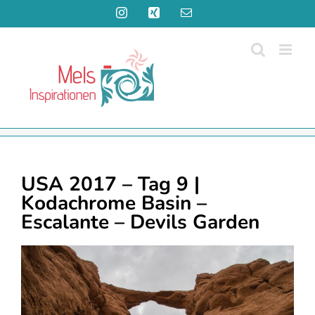
Zum
Instagram
Xing
E-
Inhalt
Mail
springen
USA 2017 – Tag 9 |
Kodachrome Basin –
Escalante – Devils Garden
Zeige
grösseres
Bild