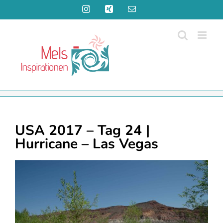
Zum
Instagram
Xing
E-
Inhalt
Mail
springen
USA 2017 – Tag 24 |
Hurricane – Las Vegas
Zeige
grösseres
Bild