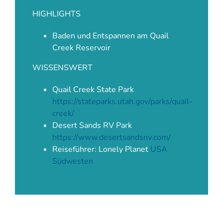
HIGHLIGHTS
Baden und Entspannen am Quail
Creek Reservoir
WISSENSWERT
Quail Creek State Park
https://stateparks.utah.gov/parks/quail-
creek/
Desert Sands RV Park
https://www.desertsandsnv.com/
Reiseführer: Lonely Planet
USA
Südwesten