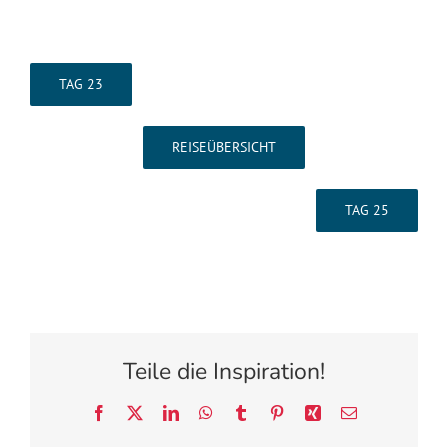
TAG 23
REISEÜBERSICHT
TAG 25
Teile die Inspiration!
Facebook
X
LinkedIn
WhatsApp
Tumblr
Pinterest
Xing
E-
Mail