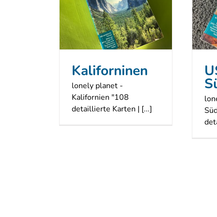
orninen
USA Südwesten
ungen
Reiseführer
Reiseführer
Kaliforninen
U
S
lonely planet -
Kalifornien "108
lon
detaillierte Karten | [...]
Süd
deta