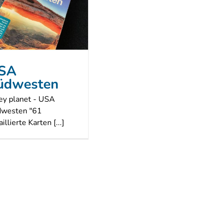
SA
üdwesten
ey planet - USA
westen "61
illierte Karten [...]