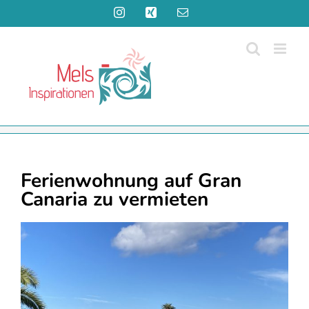
Zum
Instagram
Xing
E-
Inhalt
Mail
springen
Ferienwohnung auf Gran
Canaria zu vermieten
Zeige
grösseres
Bild